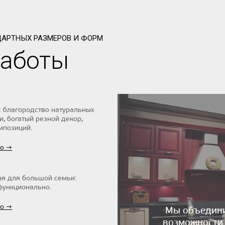
ДАРТНЫХ РАЗМЕРОВ И ФОРМ
работы
: благородство натуральных
и, богатый резной декор,
мпозиций.
ио →
ня для большой семьи:
функционально.
ио →
Мы объединил
возможности 