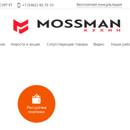
Бесплатная консультация
СУРГУТ
+7 (3462) 93-73-10
хни
Новости и акции
Сопутствующие товары
Видео
Наши раб
ассика
Столовые группы
одерн
Аксессуары
Бытовая техника
Столешницы и стеновые панели
Рассрочка
платежа