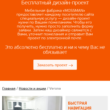
Бесплатный дизайн-проект
Мебельная фабрика «MOSSMAN»
предоставляет каждому посетителю сайта
специальную услугу — дизайн-проект
кухни по Вашим пожеланиям. Чтобы его
получить, нужно просто заполнить форму
заявки. Затем наш дизайнер свяжется с
Вами, уточнит пожелания и отправит Вам
проект по электронной почте.
Это абсолютно бесплатно и ни к чему Вас не
обязывает
→
Заказать проект
Главная
/
Новости и акции
/
Verona
БЫСТРАЯ
НАВИГАЦИЯ