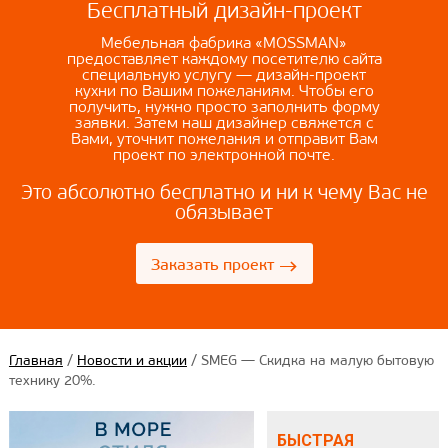
Бесплатный дизайн-проект
Мебельная фабрика «MOSSMAN»
предоставляет каждому посетителю сайта
специальную услугу — дизайн-проект
кухни по Вашим пожеланиям. Чтобы его
получить, нужно просто заполнить форму
заявки. Затем наш дизайнер свяжется с
Вами, уточнит пожелания и отправит Вам
проект по электронной почте.
Это абсолютно бесплатно и ни к чему Вас не
обязывает
→
Заказать проект
Главная
/
Новости и акции
/
SMEG — Скидка на малую бытовую
технику 20%.
БЫСТРАЯ